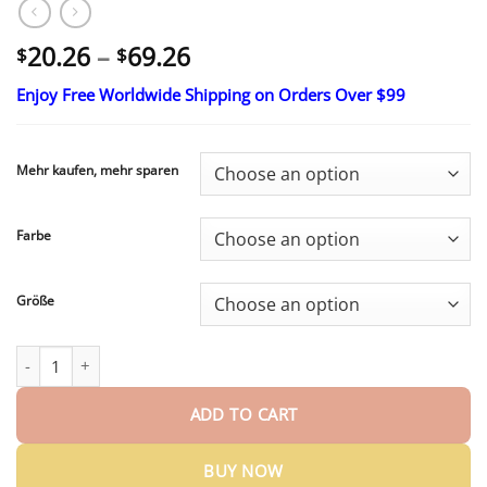
Price
20.26
–
69.26
$
$
range:
Enjoy Free Worldwide Shipping on Orders Over $99
$20.26
through
$69.26
Mehr kaufen, mehr sparen
Farbe
Größe
PAURAJU® 2026: Intelligente Moringa & Berberin Shaping-Shorts 
ADD TO CART
BUY NOW